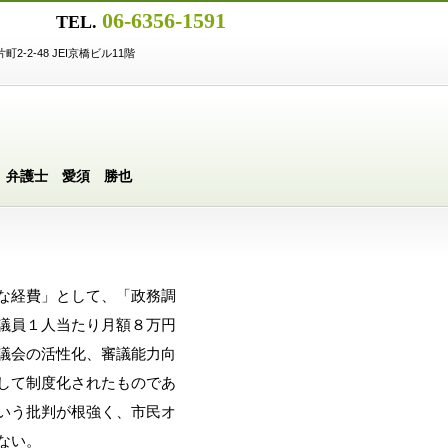
06-6356-1591
TEL.
-2-48 JEI京橋ビル11階
護士 愛須 勝也
な経費」として、「政務調
議員１人当たり月額８万円
議会の活性化、審議能力向
して制度化されたものであ
いう批判が根強く、市民オ
ない。