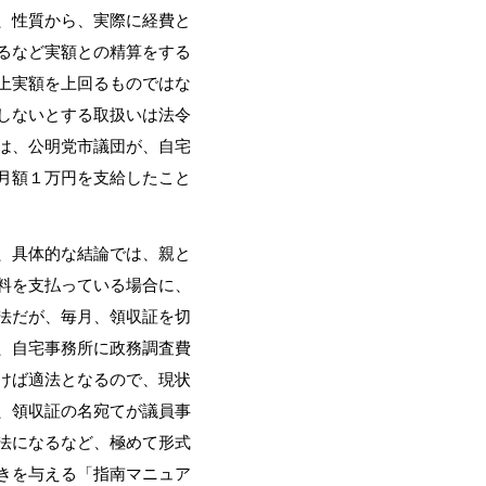
、性質から、実際に経費と
るなど実額との精算をする
上実額を上回るものではな
しないとする取扱いは法令
は、公明党市議団が、自宅
月額１万円を支給したこと
、具体的な結論では、親と
料を支払っている場合に、
法だが、毎月、領収証を切
、自宅事務所に政務調査費
けば適法となるので、現状
、領収証の名宛てが議員事
法になるなど、極めて形式
きを与える「指南マニュア