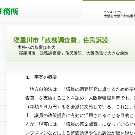
〒534-0025
大阪府大阪市都島区片町2
寝屋川市「政務調査費」住民訴訟
実務への影響は甚大
寝屋川市「政務調査費」住民訴訟、大阪高裁で大きな前進
弁
１ 事案の概要
地方自治法は、「議員の調査研究に資するため必要
査費」を支給することを認め、大阪府寝屋川市でも、
（年額９６万円）を各会派に支給している。これは、
上、議員の政策提言に有効に活用されることを目的と
るが、現実には、「議員の第２歳費」になっていると
ンブズマンなどによる監査請求や住民訴訟が後を絶た