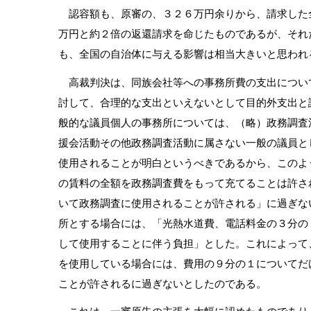
認容額も、原審の、３２６万円余りから、請求した
万円と約２倍の返還請求を命じたものであるが、それ
も、全国の自治体に与える影響は相当大きいと思われ
高裁判決は、同族会社等への事務所費の支出につい
討して、合理的な支出といえないとして目的外支出と
般的な議員個人の事務所については、（略）政務調査
援会活動その他政務調査活動に属さない一般の議員と
使用されることが明白というべきであるから、このよ
の賃料の全額を政務調査費をもって充てることは許さ
いて政務調査に使用されることが許される」に過ぎな
所とする場合には、「光熱水道費、電話料金の３分の
して使用することに伴う負担」とした。これによって
を使用している場合には、費用の９分の１についてだ
ことが許されるに過ぎないとしたのである。