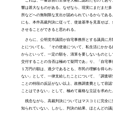
これは、一審原告の主張を大幅に認めたものであり
響は甚大なものがある。なぜなら、現実にまだまだ多
所などへの無制限な支出が認められているからである
にも、本件高裁判決に従って、使途基準を見直せば、
させることができると思われる。
さらに、公明党市議団が自宅事務所とする議員に月
とについても、「その使途について、私生活にかかる
からといって、一定の額を、清算を要しないものとし
交付することの当否は極めて疑問であ」り、「自宅事
１万円の額は、過少であるとも、市民の理解を得られ
ない」として、一律支給したことについて、「調査研
ことの特段の反証がない以上、政務調査費として容認
ことはできない」として、極めて厳格な立証を求めた
残念ながら、高裁判決についてはマスコミに完全に
知られていない。しかし、判決の結果、ほとんどの議