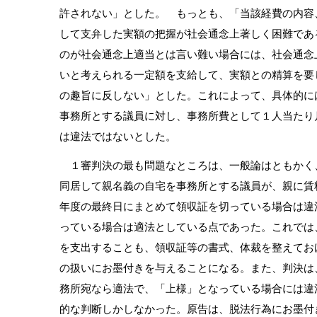
許されない」とした。 もっとも、「当該経費の内容
して支弁した実額の把握が社会通念上著しく困難であ
のが社会通念上適当とは言い難い場合には、社会通念
いと考えられる一定額を支給して、実額との精算を要
の趣旨に反しない」とした。これによって、具体的に
事務所とする議員に対し、事務所費として１人当たり
は違法ではないとした。
１審判決の最も問題なところは、一般論はともかく
同居して親名義の自宅を事務所とする議員が、親に賃
年度の最終日にまとめて領収証を切っている場合は違
っている場合は適法としている点であった。これでは
を支出することも、領収証等の書式、体裁を整えてお
の扱いにお墨付きを与えることになる。また、判決は
務所宛なら適法で、「上様」となっている場合には違
的な判断しかしなかった。原告は、脱法行為にお墨付