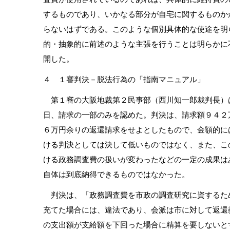
するものであり、いかなる部分が自宅に関するものか
らないはずである。このような個別具体的な使途を明
的・抽象的に前述のような主張を行うことは明らかに
開した。
４ １審判決－脱法行為の「指南マニュアル」
第１審の大阪地裁第２民事部（西川知一郎裁判長）
日、請求の一部のみを認めた。判決は、請求額９４２
６万円余りの返還請求をせよとしたもので、金額的に
ける判決としては決して低いものではなく、また、こ
ける政務調査費の扱いが変わったなどの一定の成果は
自体は到底納得できるものではなかった。
判決は、「政務調査費を市政の調査研究に資するた
充てた場合には、違法であり、会派は市に対して返還
の支出額が支給額を下回った場合に精算を要しないと