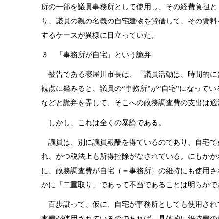
所の一部を議員事務所として使用し、その経費負担と
り、議員の親の名義の自宅建物を貸借して、その賃料
するケースが異様に目立っていた。
３ 「事務所が自宅」という詭弁
被告である寝屋川市長は、「議員活動は、時間的に
観点に鑑みると、議員の“事務所”が“自宅”になって
などと詭弁を弄して、そこへの政務調査費の支出は適
しかし、これは全くの暴論である。
議員は、別に議員報酬を得ているのであり、自宅で
れ、かつ税法上も所得控除がなされている。にもかか
に、政務調査費が自宅（＝事務所）の維持にも使用さ
かに「二重取り」であって不当であることは明らかで
百歩譲って、仮に、自宅が事務所としても使用され
査費が使用されているのであれば、具体的に維持費の