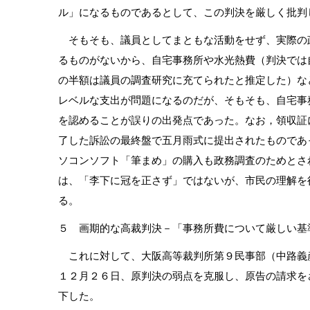
ル」になるものであるとして、この判決を厳しく批判
そもそも、議員としてまともな活動をせず、実際の
るものがないから、自宅事務所や水光熱費（判決では
の半額は議員の調査研究に充てられたと推定した）な
レベルな支出が問題になるのだが、そもそも、自宅事
を認めることが誤りの出発点であった。なお，領収証
了した訴訟の最終盤で五月雨式に提出されたものであ
ソコンソフト「筆まめ」の購入も政務調査のためとさ
は、「李下に冠を正さず」ではないが、市民の理解を
る。
５ 画期的な高裁判決－「事務所費について厳しい基
これに対して、大阪高等裁判所第９民事部（中路義
１２月２６日、原判決の弱点を克服し、原告の請求を
下した。